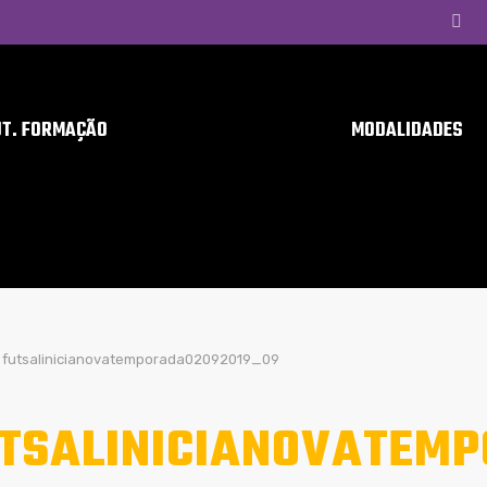
UT. FORMAÇÃO
MODALIDADES
futsalinicianovatemporada02092019_09
TSALINICIANOVATEM