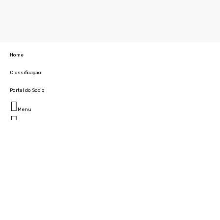
Home
Classificação
Portal do Socio
Menu
Fechar
Home
Clube
História
Marcha
Sede
Instalações