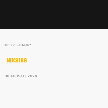
Home
>
_NIK3169
_NIK3169
18 AGOSTO, 2020