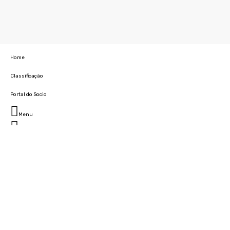
Home
Classificação
Portal do Socio
Menu
Fechar
Home
Clube
História
Marcha
Sede
Instalações