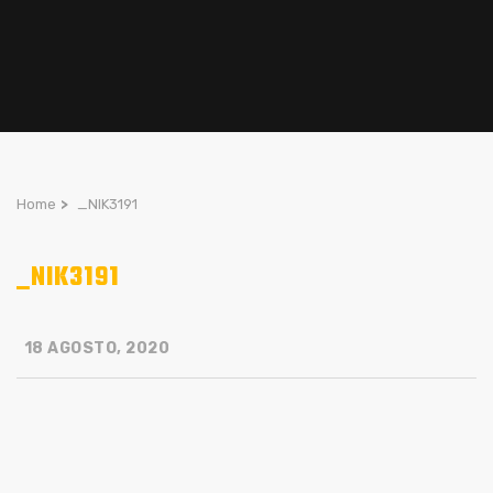
Home
>
_NIK3191
_NIK3191
18 AGOSTO, 2020