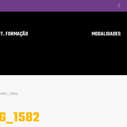
UT. FORMAÇÃO
MODALIDADES
IMG_1582
G_1582