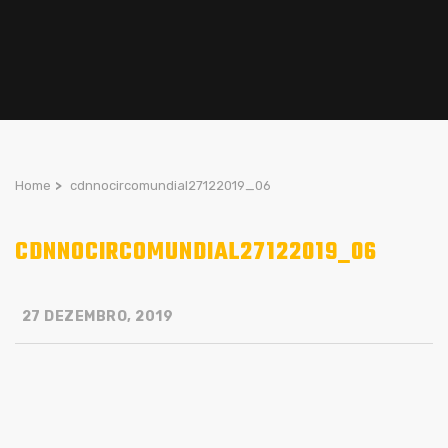
Home
>
cdnnocircomundial27122019_06
CDNNOCIRCOMUNDIAL27122019_06
27 DEZEMBRO, 2019