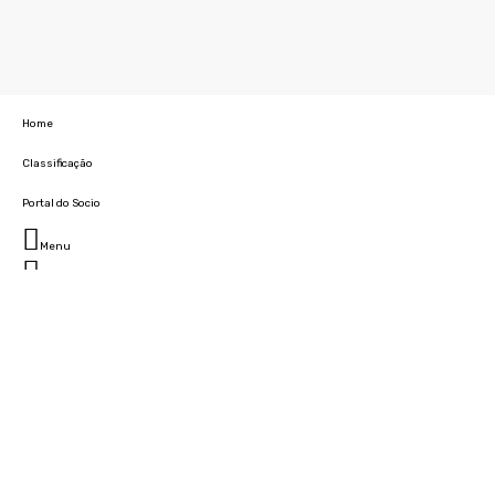
Home
Classificação
Portal do Socio
Menu
Fechar
Home
Clube
História
Marcha
Sede
Instalações