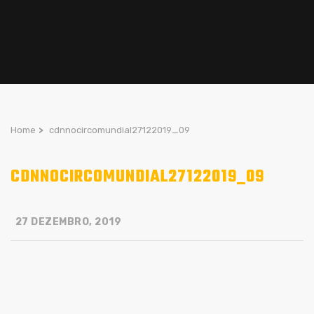
Home
>
cdnnocircomundial27122019_09
CDNNOCIRCOMUNDIAL27122019_09
27 DEZEMBRO, 2019