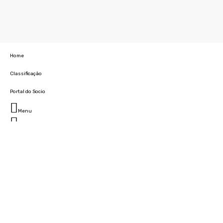
Home
Classificação
Portal do Socio
Menu
Fechar
Home
Clube
História
Marcha
Sede
Instalações