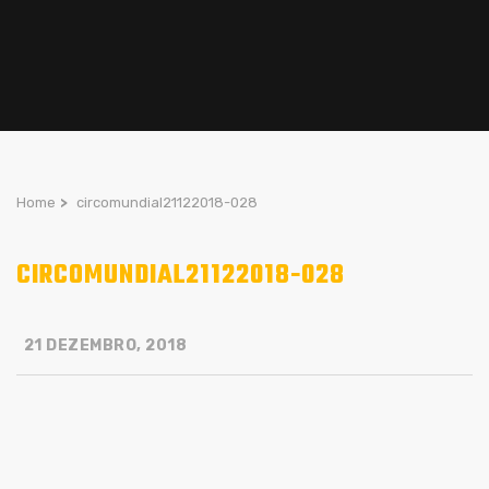
Home
>
circomundial21122018-028
CIRCOMUNDIAL21122018-028
21 DEZEMBRO, 2018