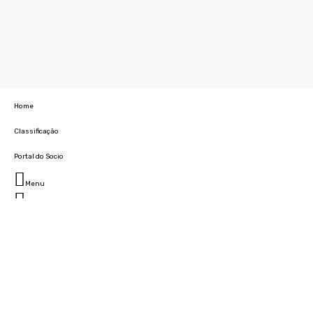
Home
Classificação
Portal do Socio
Menu
Fechar
Home
Clube
História
Marcha