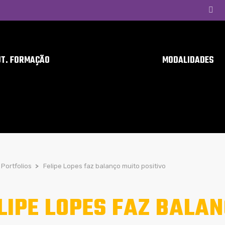
UT. FORMAÇÃO
MODALIDADES
Portfolios
>
Felipe Lopes faz balanço muito positivo
LIPE LOPES FAZ BALA