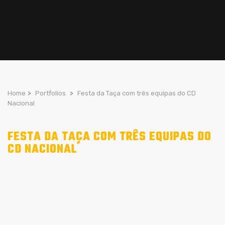
Home
>
Portfolios
>
Festa da Taça com três equipas do CD
Nacional
FESTA DA TAÇA COM TRÊS EQUIPAS DO
CD NACIONAL