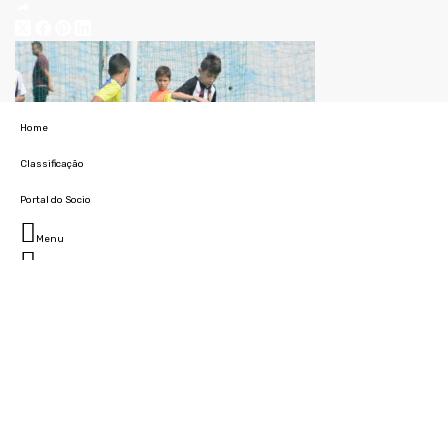
Home
Classificação
Portal do Socio
Menu
Fechar
Home
Clube
História
Marcha
Sede