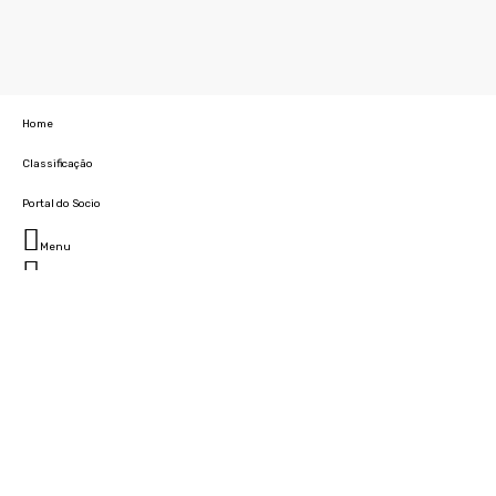
Home
Classificação
Portal do Socio
Menu
Fechar
Home
Clube
História
Marcha
Sede
Instalações