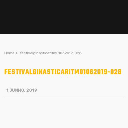
Home
>
festivalginasticaritm01062019-028
FESTIVALGINASTICARITM01062019-028
1 JUNHO, 2019