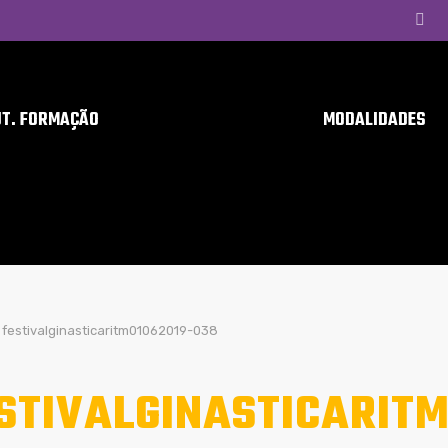
UT. FORMAÇÃO
MODALIDADES
festivalginasticaritm01062019-038
STIVALGINASTICARITM