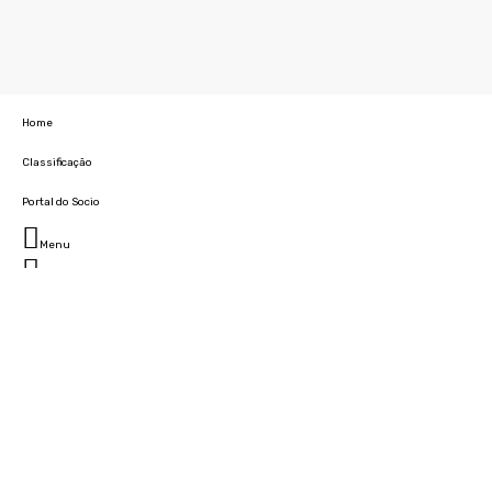
Home
Classificação
Portal do Socio
Menu
Fechar
Home
Clube
História
Marcha
Sede
Instalações