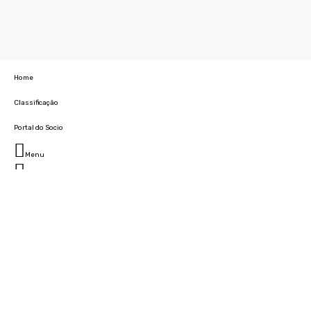
Home
Classificação
Portal do Socio
Menu
Fechar
Home
Clube
História
Marcha
Sede
Instalações