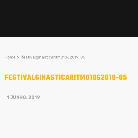
Home
>
festivalginasticaritm01062019-05
FESTIVALGINASTICARITM01062019-05
1 JUNHO, 2019