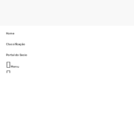
Home
Classificação
Portal do Socio
Menu
Fechar
Home
Clube
História
Marcha
Sede
Instalações