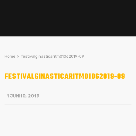
Home
>
festivalginasticaritm01062019-09
FESTIVALGINASTICARITM01062019-09
1 JUNHO, 2019