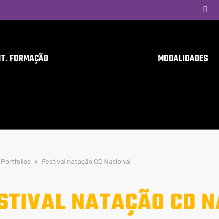
UT. FORMAÇÃO
MODALIDADES
Portfolios
>
Festival natação CD Nacional
STIVAL NATAÇÃO CD N