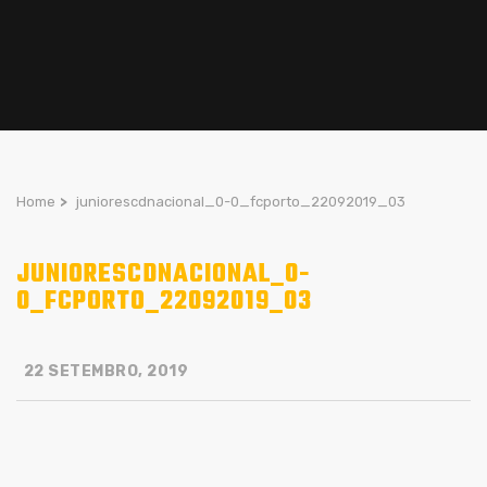
Home
>
juniorescdnacional_0-0_fcporto_22092019_03
JUNIORESCDNACIONAL_0-
0_FCPORTO_22092019_03
22 SETEMBRO, 2019