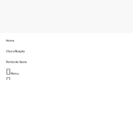
Home
Classificação
Portal do Socio
Menu
Fechar
Home
Clube
História
Marcha
Sede