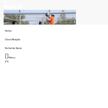
Home
Classificação
Portal do Socio
Menu
Fechar
Home
Clube
História
Marcha
Sede