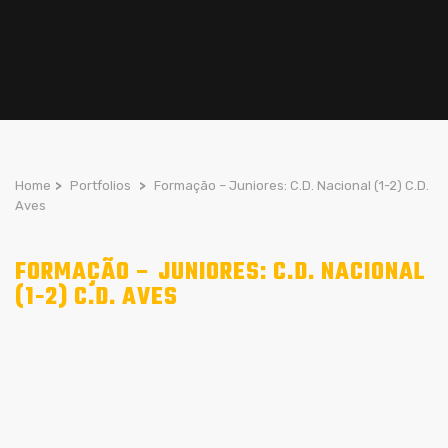
Home
>
Portfolios
>
Formação – Juniores: C.D. Nacional (1-2) C.D.
Aves
FORMAÇÃO – JUNIORES: C.D. NACIONAL
(1-2) C.D. AVES