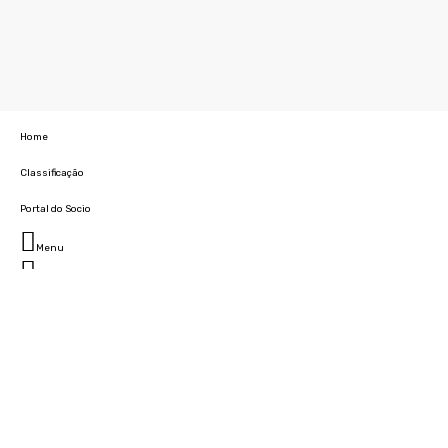
Home
Classificação
Portal do Socio
Menu
Fechar
Home
Clube
História
Marcha
Sede