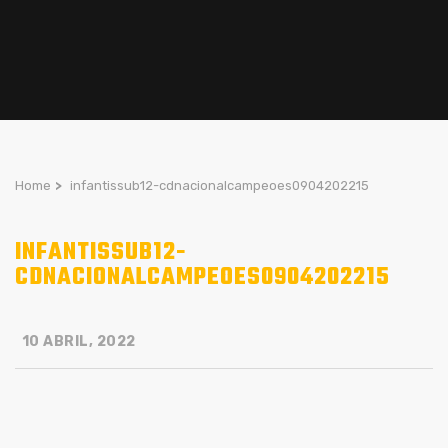
Home
>
infantissub12-cdnacionalcampeoes0904202215
INFANTISSUB12-
CDNACIONALCAMPEOES0904202215
10 ABRIL, 2022