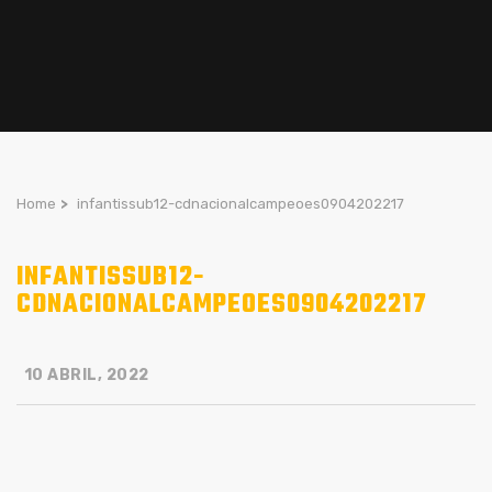
Home
>
infantissub12-cdnacionalcampeoes0904202217
INFANTISSUB12-
CDNACIONALCAMPEOES0904202217
10 ABRIL, 2022