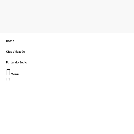
Home
Classificação
Portal do Socio
Menu
Fechar
Home
Clube
História
Marcha
Sede