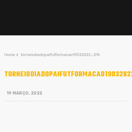
Home
>
torneiodiadopaifutformacao19032022_015
TORNEIODIADOPAIFUTFORMACAO1903202
19 MARÇO, 2022