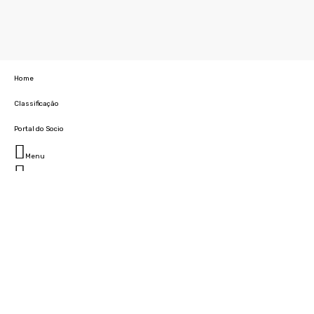
Home
Classificação
Portal do Socio
Menu
Fechar
Home
Clube
História
Marcha
Sede
Instalações