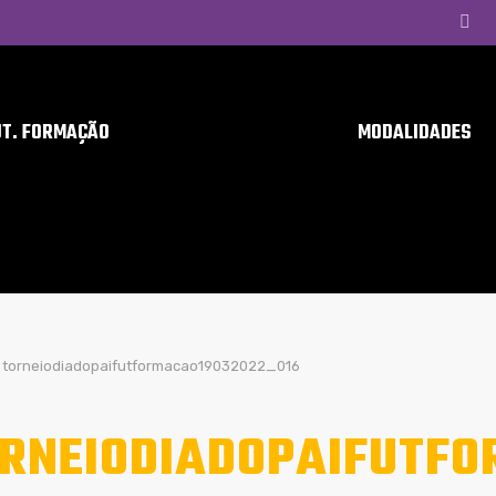
UT. FORMAÇÃO
MODALIDADES
torneiodiadopaifutformacao19032022_016
RNEIODIADOPAIFUTFO