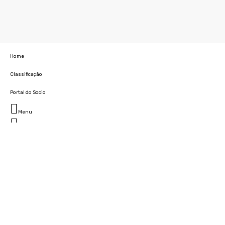
Home
Classificação
Portal do Socio
Menu
Fechar
Home
Clube
História
Marcha
Sede
Instalações