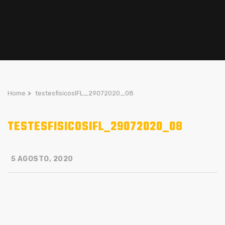
Home
>
testesfisicosIFL_29072020_08
TESTESFISICOSIFL_29072020_08
5 AGOSTO, 2020