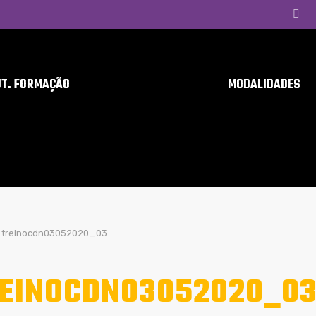
UT. FORMAÇÃO
MODALIDADES
treinocdn03052020_03
EINOCDN03052020_0