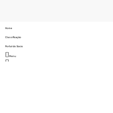
Home
Classificação
Portal do Socio
Menu
Fechar
Home
Clube
História
Marcha
Sede
Instalações