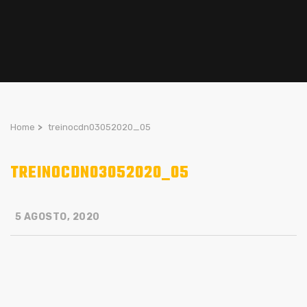
Home
>
treinocdn03052020_05
TREINOCDN03052020_05
5 AGOSTO, 2020