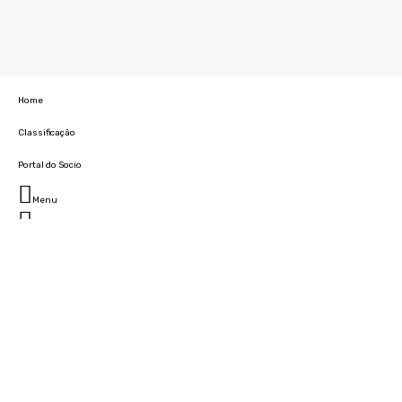
Home
Classificação
Portal do Socio
Menu
Fechar
Home
Clube
História
Marcha
Sede
Instalações