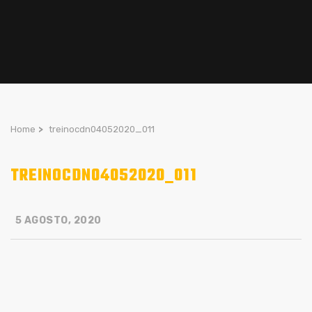
Home
>
treinocdn04052020_011
TREINOCDN04052020_011
5 AGOSTO, 2020