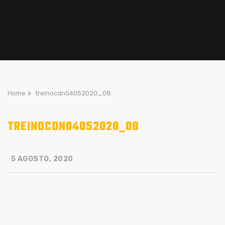
Home
>
treinocdn04052020_08
TREINOCDN04052020_08
5 AGOSTO, 2020