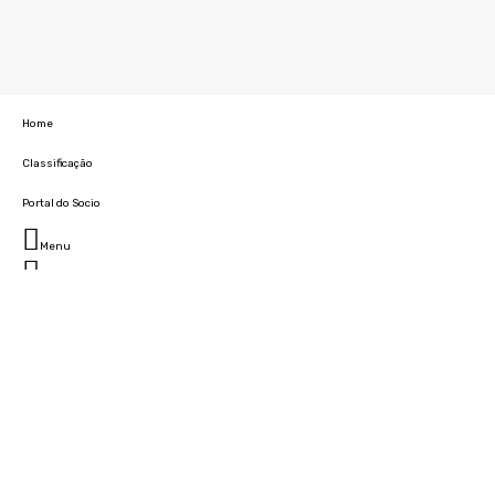
Home
Classificação
Portal do Socio
Menu
Fechar
Home
Clube
História
Marcha
Sede
Instalações