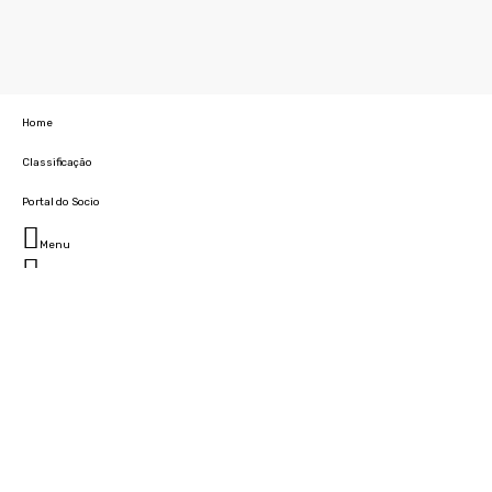
Home
Classificação
Portal do Socio
Menu
Fechar
Home
Clube
História
Marcha
Sede
Instalações