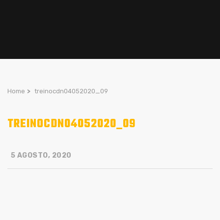
Home
>
treinocdn04052020_09
TREINOCDN04052020_09
5 AGOSTO, 2020