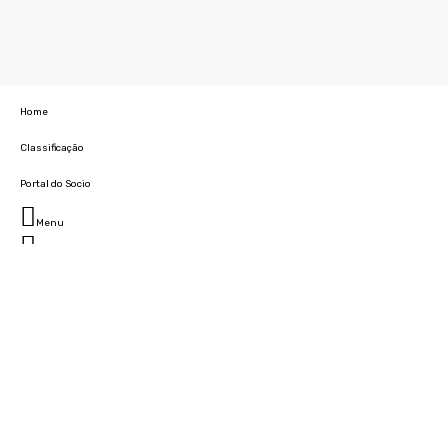
Home
Classificação
Portal do Socio
Menu
Fechar
Home
Clube
História
Marcha
Sede
Instalações