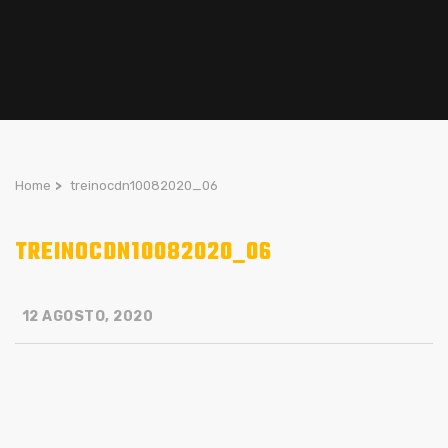
Home
>
treinocdn10082020_06
TREINOCDN10082020_06
12 AGOSTO, 2020