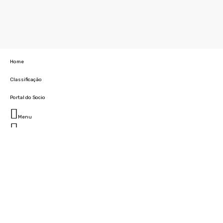
Home
Classificação
Portal do Socio
Menu
Fechar
Home
Clube
História
Marcha
Sede