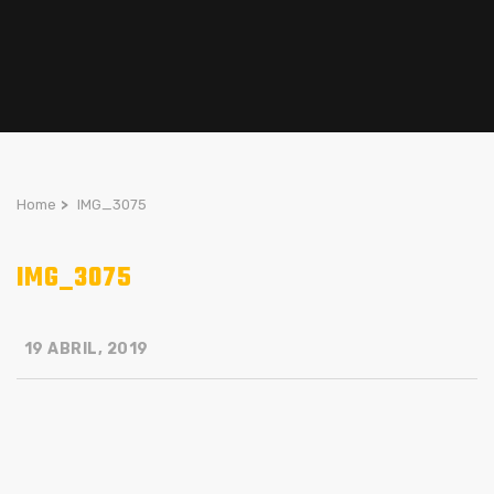
Home
>
IMG_3075
IMG_3075
19 ABRIL, 2019