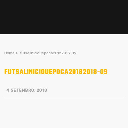
Home
>
futsaliniciouepoca20182018-09
FUTSALINICIOUEPOCA20182018-09
4 SETEMBRO, 2018