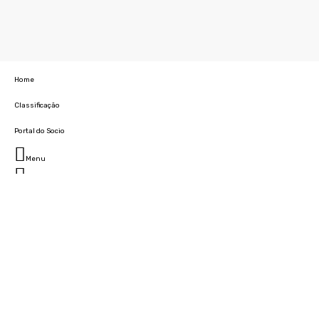
Home
Classificação
Portal do Socio
Menu
Fechar
Home
Clube
História
Marcha
Sede
Instalações