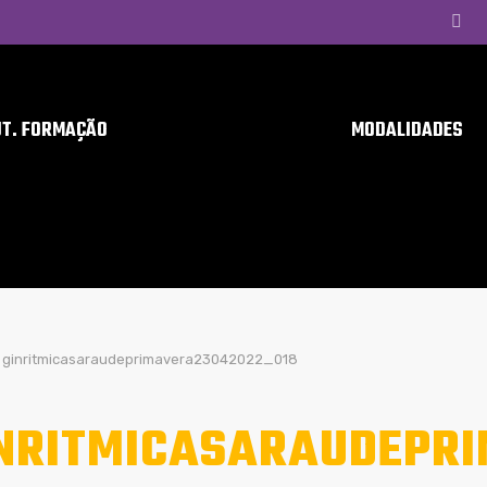
UT. FORMAÇÃO
MODALIDADES
ginritmicasaraudeprimavera23042022_018
NRITMICASARAUDEPR