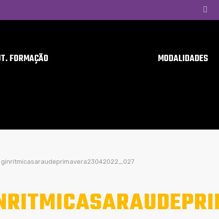
UT. FORMAÇÃO
MODALIDADES
ginritmicasaraudeprimavera23042022_027
NRITMICASARAUDEPR