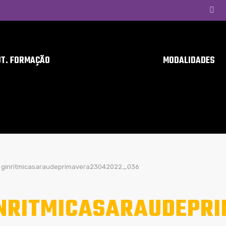
UT. FORMAÇÃO
MODALIDADES
ginritmicasaraudeprimavera23042022_036
NRITMICASARAUDEPR