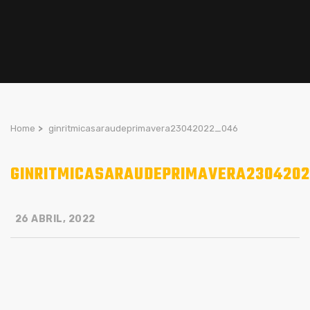
Home
>
ginritmicasaraudeprimavera23042022_046
GINRITMICASARAUDEPRIMAVERA230420
26 ABRIL, 2022