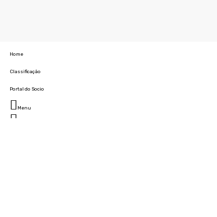
Home
Classificação
Portal do Socio
Menu
Fechar
Home
Clube
História
Marcha
Sede
Instalações