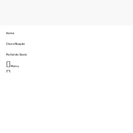
Home
Classificação
Portal do Socio
Menu
Fechar
Home
Clube
História
Marcha
Sede
Instalações