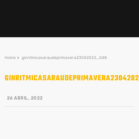
Home
>
ginritmicasaraudeprimavera23042022_048
GINRITMICASARAUDEPRIMAVERA230420
26 ABRIL, 2022