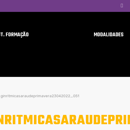
UT. FORMAÇÃO
MODALIDADES
ginritmicasaraudeprimavera23042022_051
NRITMICASARAUDEPR