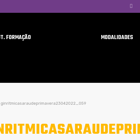
UT. FORMAÇÃO
MODALIDADES
ginritmicasaraudeprimavera23042022_059
NRITMICASARAUDEPR