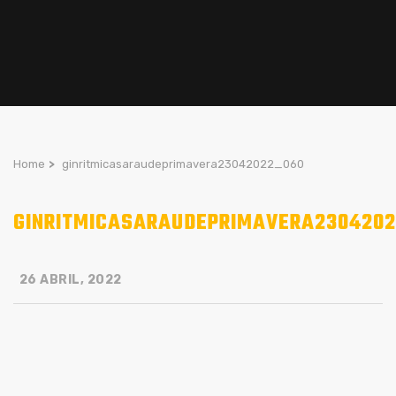
Home
>
ginritmicasaraudeprimavera23042022_060
GINRITMICASARAUDEPRIMAVERA2304202
26 ABRIL, 2022