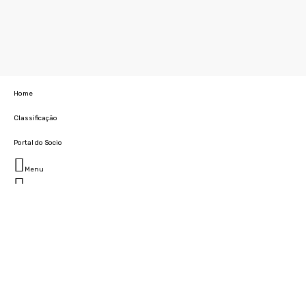
Home
Classificação
Portal do Socio
Menu
Fechar
Home
Clube
História
Marcha
Sede