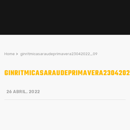
Home
>
ginritmicasaraudeprimavera23042022_09
GINRITMICASARAUDEPRIMAVERA2304202
26 ABRIL, 2022