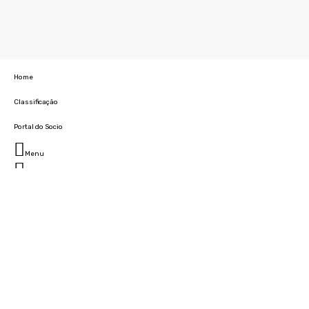
Home
Classificação
Portal do Socio
Menu
Fechar
Home
Clube
História
Marcha
Sede
Instalações