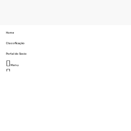
Home
Classificação
Portal do Socio
Menu
Fechar
Home
Clube
História
Marcha
Sede
Instalações