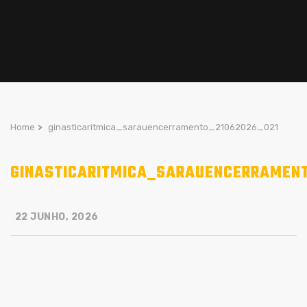
Home
>
ginasticaritmica_sarauencerramento_21062026_021
GINASTICARITMICA_SARAUENCERRAMENT
22 JUNHO, 2026