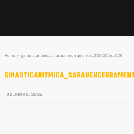
Home
>
ginasticaritmica_sarauencerramento_21062026_028
GINASTICARITMICA_SARAUENCERRAMEN
22 JUNHO, 2026