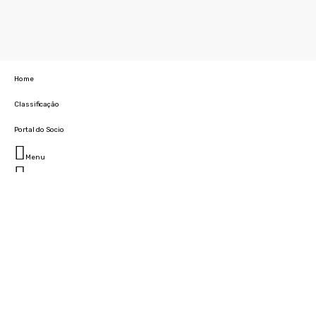
Home
Classificação
Portal do Socio
Menu
Fechar
Home
Clube
História
Marcha
Sede
Instalações