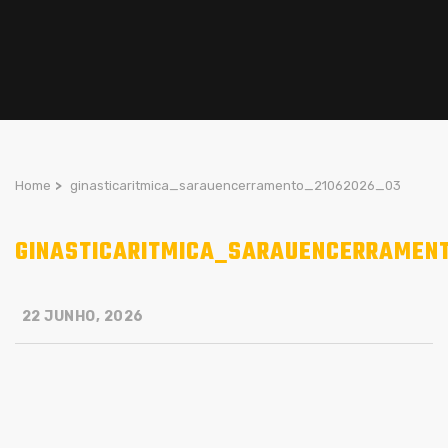
Home
>
ginasticaritmica_sarauencerramento_21062026_03
GINASTICARITMICA_SARAUENCERRAMEN
22 JUNHO, 2026