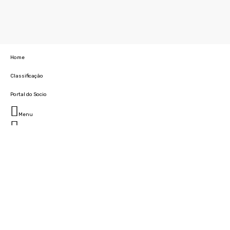
Home
Classificação
Portal do Socio
Menu
Fechar
Home
Clube
História
Marcha
Sede
Instalações