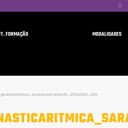
UT. FORMAÇÃO
MODALIDADES
ginasticaritmica_sarauencerramento_21062026_030
NASTICARITMICA_SA