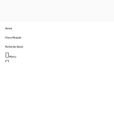
Home
Classificação
Portal do Socio
Menu
Fechar
Home
Clube
História
Marcha
Sede
Instalações