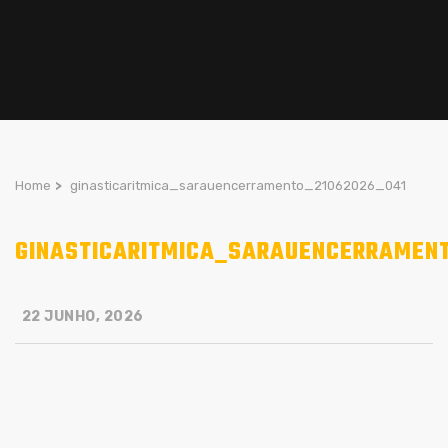
Home
>
ginasticaritmica_sarauencerramento_21062026_041
GINASTICARITMICA_SARAUENCERRAMENT
22 JUNHO, 2026