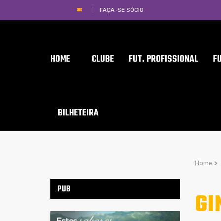
FAÇA-SE SÓCIO
HOME
CLUBE
FUT. PROFISSIONAL
F
BILHETEIRA
Home
>
PUB
GI