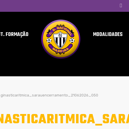
UT. FORMAÇÃO
MODALIDADES
ginasticaritmica_sarauencerramento_21062026_050
NASTICARITMICA_SA