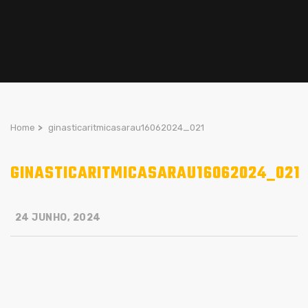
Home
>
ginasticaritmicasarau16062024_021
GINASTICARITMICASARAU16062024_021
24 JUNHO, 2024