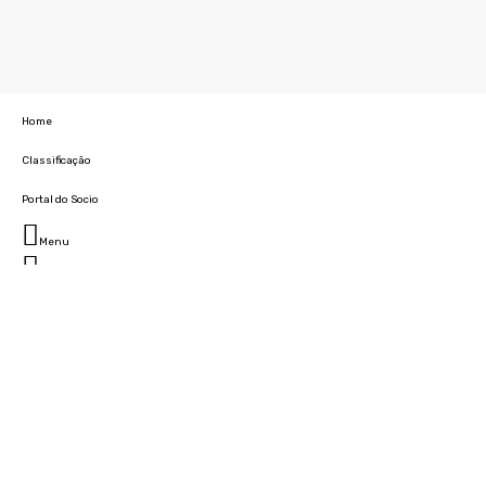
Home
Classificação
Portal do Socio
Menu
Fechar
Home
Clube
História
Marcha
Sede
Instalações