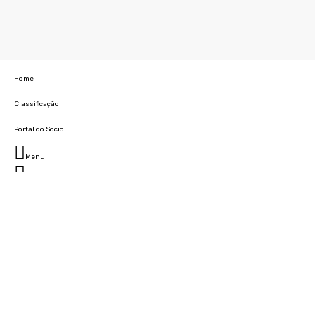
Home
Classificação
Portal do Socio
Menu
Fechar
Home
Clube
História
Marcha
Sede
Instalações