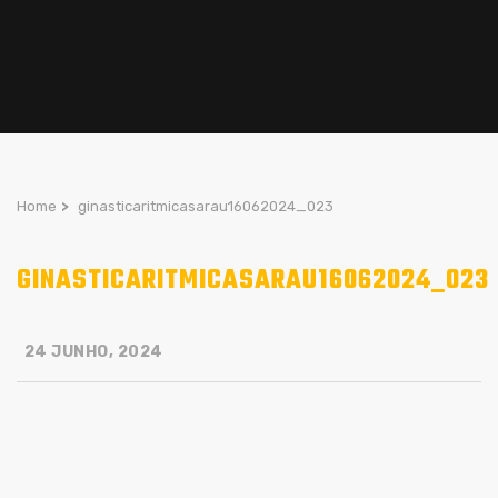
Home
>
ginasticaritmicasarau16062024_023
GINASTICARITMICASARAU16062024_023
24 JUNHO, 2024