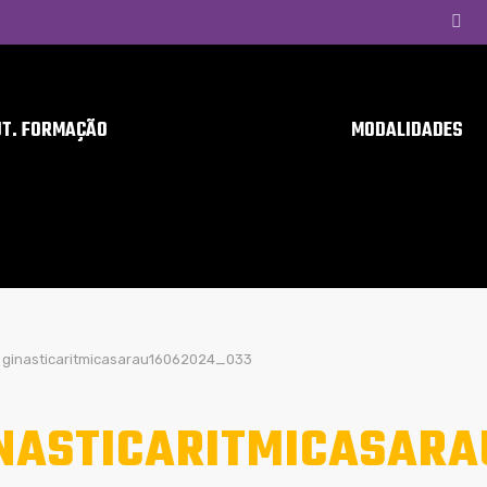
UT. FORMAÇÃO
MODALIDADES
ginasticaritmicasarau16062024_033
NASTICARITMICASARA