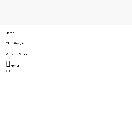
Home
Classificação
Portal do Socio
Menu
Fechar
Home
Clube
História
Marcha
Sede
Instalações