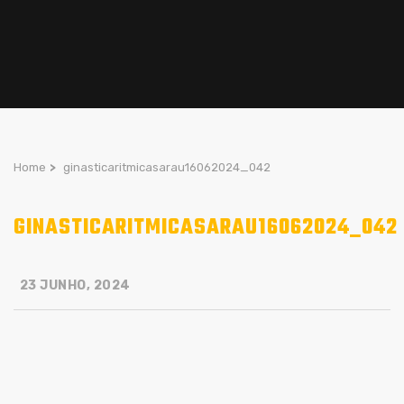
Home
>
ginasticaritmicasarau16062024_042
GINASTICARITMICASARAU16062024_042
23 JUNHO, 2024